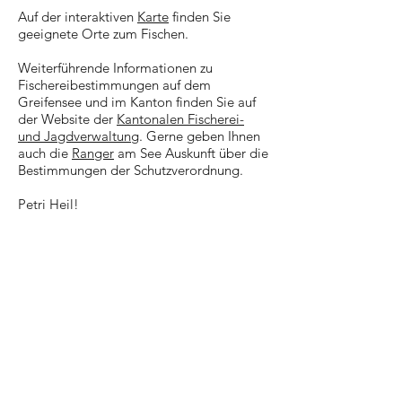
Auf der interaktiven
Karte
finden Sie
geeignete Orte zum Fischen.
Weiterführende Informationen zu
Fischereibestimmungen auf dem
Greifensee und im Kanton finden Sie auf
der Website der
Kantonalen Fischerei-
und Jagdverwaltung
. Gerne geben Ihnen
auch die
Ranger
am See Auskunft über die
Bestimmungen der Schutzverordnung.
Petri Heil!
KONTAKTIEREN SIE UNS
Camping Rausenbach
Rausenbachweg 8
CH-8124 Maur
camping.rausenbach@gmail.com
Tel.:
+41 44 980 09 59