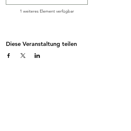
1 weiteres Element verfügbar
Diese Veranstaltung teilen
KONTAKTIEREN SIE UNS
Camping Rausenbach
Rausenbachweg 8
CH-8124 Maur
camping.rausenbach@gmail.com
Tel.:
+41 44 980 09 59
Impressum