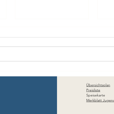
Ostersonntag auf dem
Rück
Camping Rausenbach
Abe
202
Übersichtsplan
Preisliste
Speisekarte
Merkblatt Jugend