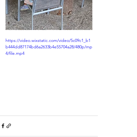
https://video.wixstatic.com/video/5c09c1_b1
b444dd87174bd6a2633b4e55704a28/480p/mp
4/file.mp4